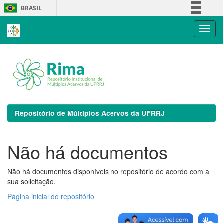
Skip
BRASIL
navigation
Simplifique!
Comunica BR
Participe
Acesso à informação
Legislação
Canais
Repositório de Múltiplos Acervos da UFRRJ
Não há documentos
Não há documentos disponíveis no repositório de acordo com a
sua solicitação.
Página inicial do repositório