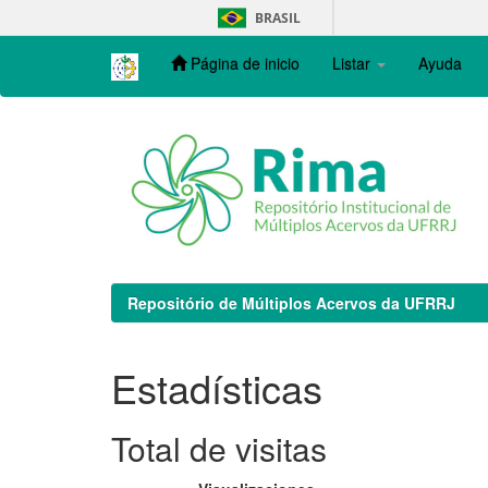
Skip
BRASIL
navigation
Página de inicio
Listar
Ayuda
Repositório de Múltiplos Acervos da UFRRJ
Estadísticas
Total de visitas