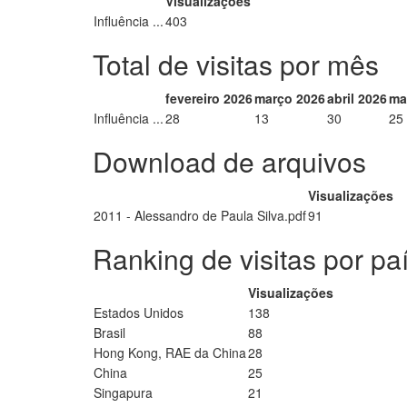
Visualizações
Influência ...
403
Total de visitas por mês
fevereiro 2026
março 2026
abril 2026
ma
Influência ...
28
13
30
25
Download de arquivos
Visualizações
2011 - Alessandro de Paula Silva.pdf
91
Ranking de visitas por pa
Visualizações
Estados Unidos
138
Brasil
88
Hong Kong, RAE da China
28
China
25
Singapura
21