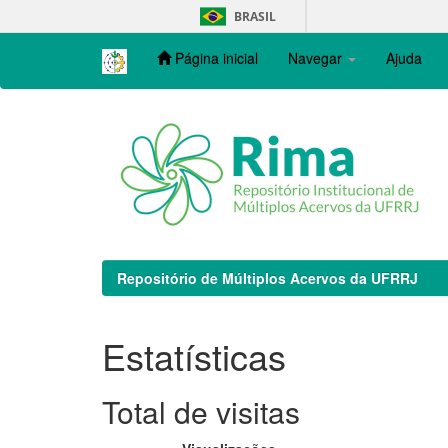
Skip
BRASIL
navigation
Página inicial
Navegar
Ajuda
Repositório de Múltiplos Acervos da UFRRJ
Estatísticas
Total de visitas