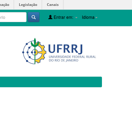
mação
Legislação
Canais
Entrar em:
Idioma