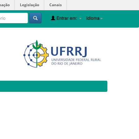
mação
Legislação
Canais
Entrar em:
Idioma