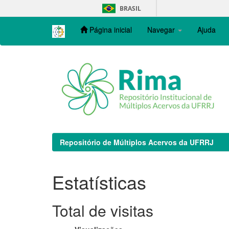
Skip
BRASIL
navigation
Página inicial
Navegar
Ajuda
Repositório de Múltiplos Acervos da UFRRJ
Estatísticas
Total de visitas