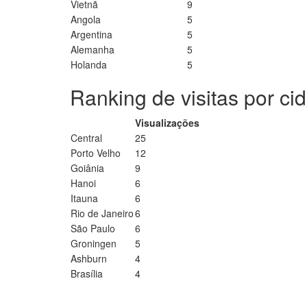
Vietnã
9
Angola
5
Argentina
5
Alemanha
5
Holanda
5
Ranking de visitas por ci
Visualizações
Central
25
Porto Velho
12
Goiânia
9
Hanoi
6
Itauna
6
Rio de Janeiro
6
São Paulo
6
Groningen
5
Ashburn
4
Brasília
4