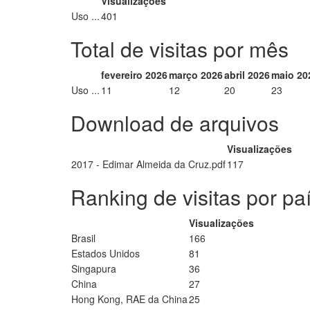
Visualizações
Uso ...
401
Total de visitas por mês
fevereiro 2026
março 2026
abril 2026
maio 20
Uso ...
11
12
20
23
Download de arquivos
Visualizações
2017 - Edimar Almeida da Cruz.pdf
117
Ranking de visitas por pa
Visualizações
Brasil
166
Estados Unidos
81
Singapura
36
China
27
Hong Kong, RAE da China
25