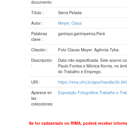
documento:
Título :
Serra Pelada
Autor :
Meyer, Claus
Palabras
garimpo;garimpeiros;Pará
clave :
Citación :
Foto Clauss Meyer. Agência Tyba.
Descripción
Data não especificada. Este acervo co
:
Paulo Fontes e Mônica Kornis, no âm
do Trabalho e Emprego.
URI :
https://rima.ufrrj.br/jspui/handle/20.5
Aparece en
Exposição Fotográfica Trabalho e Tra
las
colecciones:
Se for cadastrado no RIMA, poderá receber inform