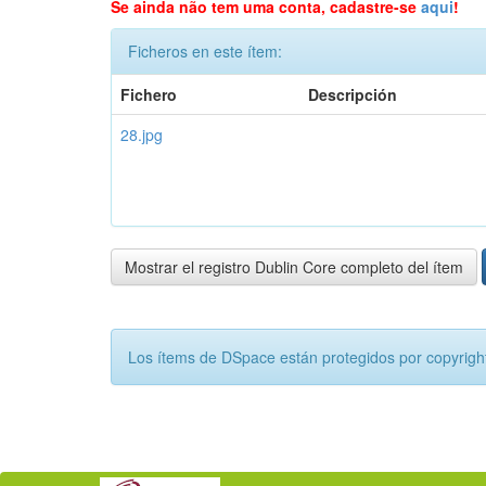
Se ainda não tem uma conta, cadastre-se
aqui
!
Ficheros en este ítem:
Fichero
Descripción
28.jpg
Mostrar el registro Dublin Core completo del ítem
Los ítems de DSpace están protegidos por copyright