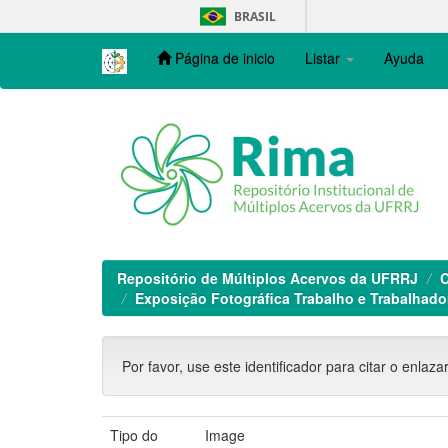
Skip
BRASIL
navigation
Página de inicio
Listar
Ayuda
Repositório de Múltiplos Acervos da UFRRJ
C
Exposição Fotográfica Trabalho e Trabalhador
Por favor, use este identificador para citar o enlaza
Tipo do
Image