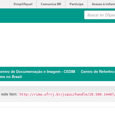
Simplifique!
Comunica BR
Participe
Acesso à infor
entro de Documentação e Imagem - CEDIM
Centro de Referênc
es no Brasil
r este ítem:
http://rima.ufrrj.br/jspui/handle/20.500.14407