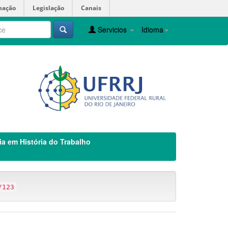
mação
Legislação
Canais
Servicios
Idioma
ia em História do Trabalho
/123