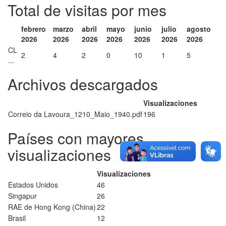
Total de visitas por mes
febrero
marzo
abril
mayo
junio
julio
agosto
2026
2026
2026
2026
2026
2026
2026
CL
2
4
2
0
10
1
5
...
Archivos descargados
Visualizaciones
Correio da Lavoura_1210_Maio_1940.pdf
196
Países con mayores
visualizaciones
Visualizaciones
Estados Unidos
46
Singapur
26
RAE de Hong Kong (China)
22
Brasil
12