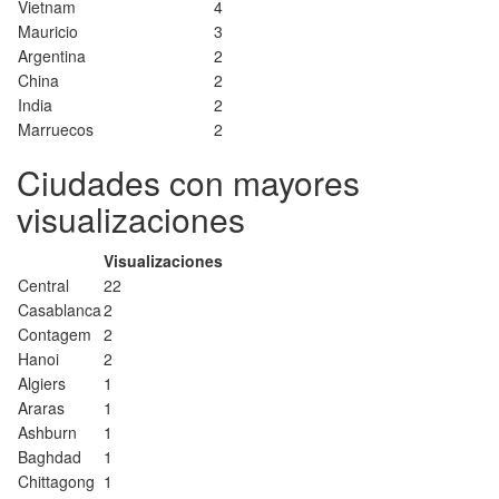
Vietnam
4
Mauricio
3
Argentina
2
China
2
India
2
Marruecos
2
Ciudades con mayores
visualizaciones
Visualizaciones
Central
22
Casablanca
2
Contagem
2
Hanoi
2
Algiers
1
Araras
1
Ashburn
1
Baghdad
1
Chittagong
1