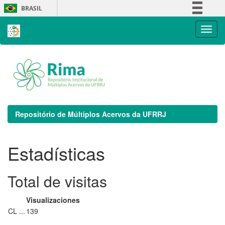
Skip
BRASIL
navigation
Simplifique!
Comunica BR
Participe
Acesso à informação
Legislação
Canais
Repositório de Múltiplos Acervos da UFRRJ
Estadísticas
Total de visitas
Visualizaciones
CL ...
139