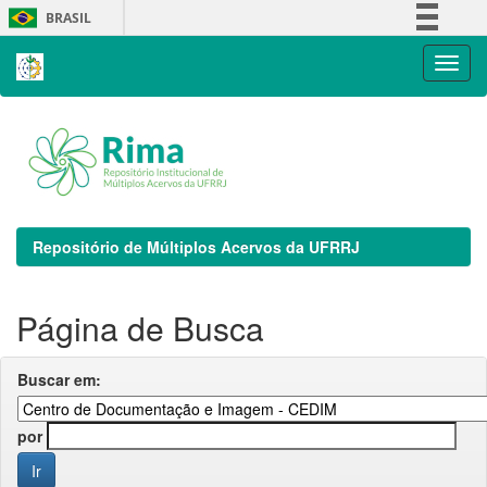
Skip
BRASIL
navigation
Simplifique!
Comunica BR
Participe
Acesso à informação
Legislação
Canais
Repositório de Múltiplos Acervos da UFRRJ
Página de Busca
Buscar em:
por