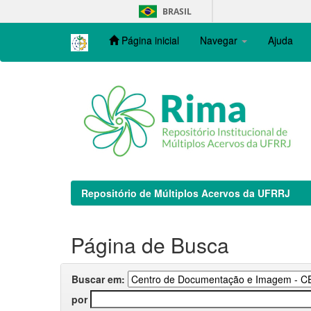
Skip
BRASIL
navigation
Página inicial
Navegar
Ajuda
Repositório de Múltiplos Acervos da UFRRJ
Página de Busca
Buscar em:
por