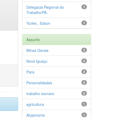
Delegacia Regional do
1
Trabalho/PA.
Yunke., Edson
1
Assunto
Minas Gerais
3
Nova Iguaçu
3
Pará
3
Personalidades
2
trabalho escravo
2
agricultura
1
Alojamento
1