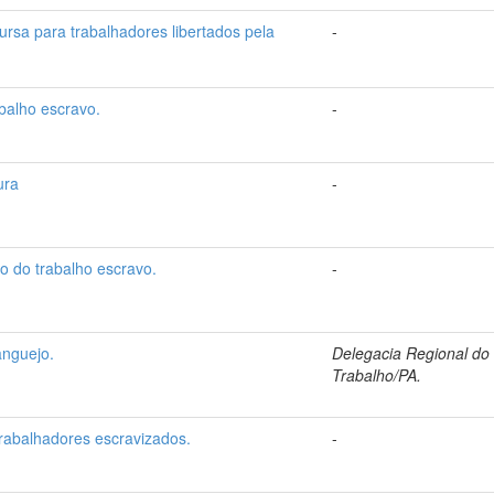
cursa para trabalhadores libertados pela
-
balho escravo.
-
ura
-
o do trabalho escravo.
-
anguejo.
Delegacia Regional do
Trabalho/PA.
rabalhadores escravizados.
-