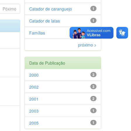
Póximo
Catador de caranguejo
1
Catador de latas
1
Famílias
1
próximo >
Data de Publicação
2000
3
2002
3
2001
2
2003
1
2005
1