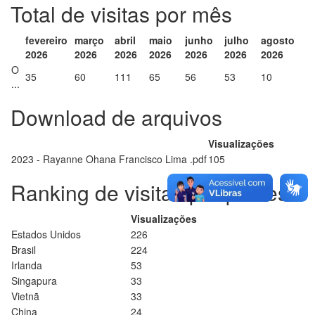
Total de visitas por mês
fevereiro
março
abril
maio
junho
julho
agosto
2026
2026
2026
2026
2026
2026
2026
O
35
60
111
65
56
53
10
...
Download de arquivos
Visualizações
2023 - Rayanne Ohana Francisco Lima .pdf
105
Ranking de visitas por países
Visualizações
Estados Unidos
226
Brasil
224
Irlanda
53
Singapura
33
Vietnã
33
China
24