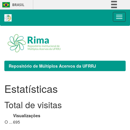
Skip
BRASIL
navigation
Simplifique!
Comunica BR
Participe
Acesso à informação
Legislação
Canais
Repositório de Múltiplos Acervos da UFRRJ
Estatísticas
Total de visitas
Visualizações
O ...
695