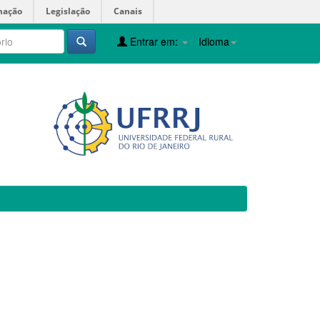
mação
Legislação
Canais
Entrar em:
Idioma