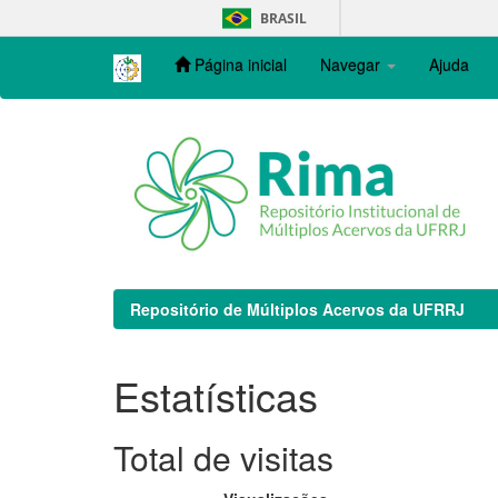
Skip
BRASIL
navigation
Página inicial
Navegar
Ajuda
Repositório de Múltiplos Acervos da UFRRJ
Estatísticas
Total de visitas