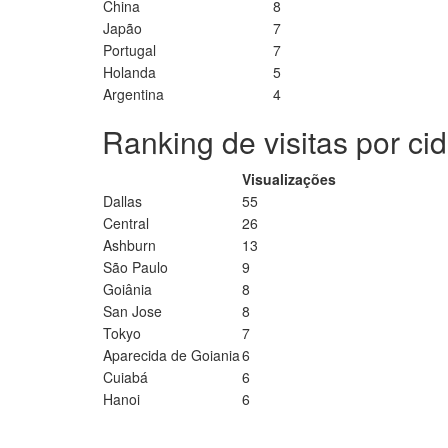
China
8
Japão
7
Portugal
7
Holanda
5
Argentina
4
Ranking de visitas por ci
Visualizações
Dallas
55
Central
26
Ashburn
13
São Paulo
9
Goiânia
8
San Jose
8
Tokyo
7
Aparecida de Goiania
6
Cuiabá
6
Hanoi
6