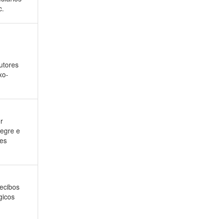
c.
utores
xo-
r
legre e
tes
recibos
gicos