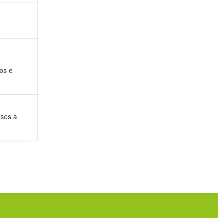
tos e
nses a