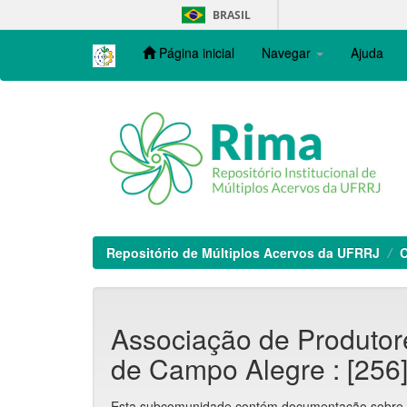
Skip
BRASIL
navigation
Página inicial
Navegar
Ajuda
Repositório de Múltiplos Acervos da UFRRJ
C
Associação de Produtor
de Campo Alegre : [256
Esta subcomunidade contém documentação sobre o