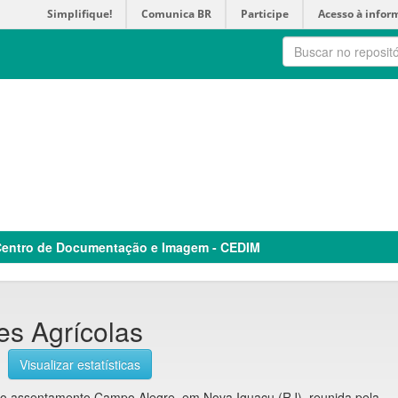
Simplifique!
Comunica BR
Participe
Acesso à infor
entro de Documentação e Imagem - CEDIM
es Agrícolas
]
Visualizar estatísticas
 assentamento Campo Alegre, em Nova Iguaçu (RJ), reunida pela