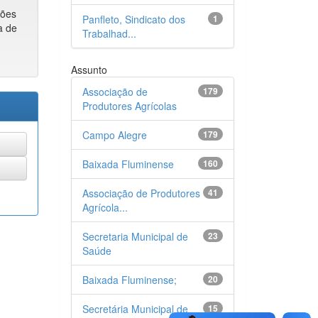
ções
Panfleto, Sindicato dos
1
a de
Trabalhad...
Assunto
Associação de
179
Produtores Agrícolas
Campo Alegre
179
Baixada Fluminense
160
Associação de Produtores
41
Agrícola...
Secretaria Municipal de
23
Saúde
Baixada Fluminense;
20
Secretária Municipal de
15