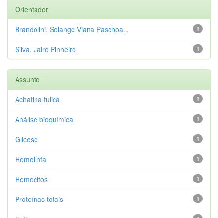
Orientador
Brandolini, Solange Viana Paschoa...
1
Silva, Jairo Pinheiro
1
Assunto
Achatina fulica
1
Análise bioquímica
1
Glicose
1
Hemolinfa
1
Hemócitos
1
Proteínas totais
1