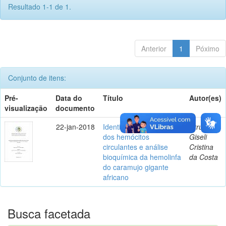
Resultado 1-1 de 1.
Anterior
1
Póximo
Conjunto de itens:
Pré-
Data do
Título
Autor(es)
visualização
documento
22-jan-2018
Identificação preliminar
Arruda,
dos hemócitos
Giseli
circulantes e análise
Cristina
bioquímica da hemolinfa
da Costa
do caramujo gigante
africano
Busca facetada