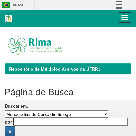
Skip
BRASIL
navigation
Simplifique!
Comunica BR
Participe
Acesso à informação
Legislação
Canais
Repositório de Múltiplos Acervos da UFRRJ
Página de Busca
Buscar em:
por