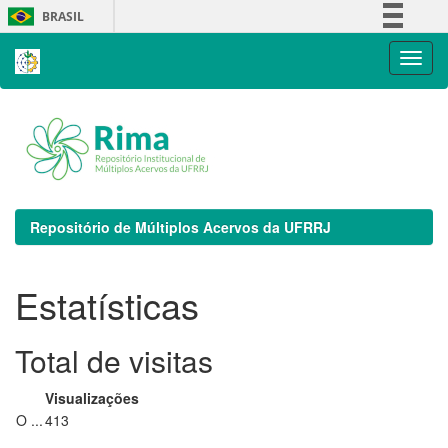
Skip
BRASIL
navigation
Simplifique!
Comunica BR
Participe
Acesso à informação
Legislação
Canais
Repositório de Múltiplos Acervos da UFRRJ
Estatísticas
Total de visitas
Visualizações
O ...
413