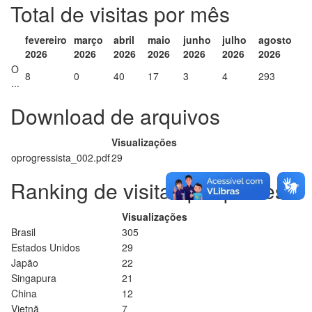
Total de visitas por mês
fevereiro
março
abril
maio
junho
julho
agosto
2026
2026
2026
2026
2026
2026
2026
O
8
0
40
17
3
4
293
...
Download de arquivos
Visualizações
oprogressista_002.pdf
29
Ranking de visitas por países
Visualizações
Brasil
305
Estados Unidos
29
Japão
22
Singapura
21
China
12
Vietnã
7