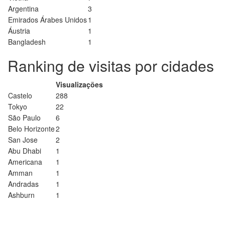
Argentina
3
Emirados Árabes Unidos
1
Áustria
1
Bangladesh
1
Ranking de visitas por cidades
Visualizações
Castelo
288
Tokyo
22
São Paulo
6
Belo Horizonte
2
San Jose
2
Abu Dhabi
1
Americana
1
Amman
1
Andradas
1
Ashburn
1