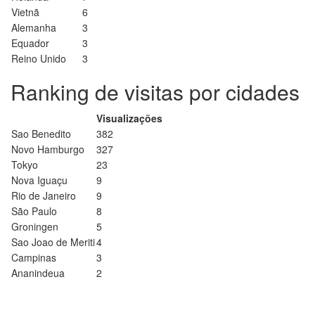
Vietnã
6
Alemanha
3
Equador
3
Reino Unido
3
Ranking de visitas por cidades
Visualizações
Sao Benedito
382
Novo Hamburgo
327
Tokyo
23
Nova Iguaçu
9
Rio de Janeiro
9
São Paulo
8
Groningen
5
Sao Joao de Meriti
4
Campinas
3
Ananindeua
2