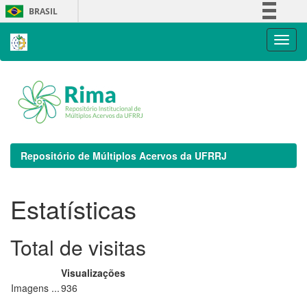
Skip
BRASIL
navigation
Simplifique!
Comunica BR
Participe
Acesso à informação
Legislação
Canais
Repositório de Múltiplos Acervos da UFRRJ
Estatísticas
Total de visitas
Visualizações
Imagens ...
936