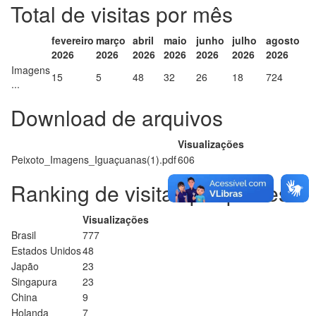
Total de visitas por mês
fevereiro
março
abril
maio
junho
julho
agosto
2026
2026
2026
2026
2026
2026
2026
Imagens
15
5
48
32
26
18
724
...
Download de arquivos
Visualizações
Peixoto_Imagens_Iguaçuanas(1).pdf
606
Ranking de visitas por países
Visualizações
Brasil
777
Estados Unidos
48
Japão
23
Singapura
23
China
9
Holanda
7