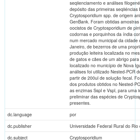
seqiienciamento e análises filogenét
depósito das primeiras seqiiéncias 
Cryptosporidium spp. de origem an
GenBank. Foram obtidas amostras 
oocistos de Cryptosporidium de pint
codornas e porquinhos da índia co
num mercado municipal da cidade 
Janeiro, de bezerros de uma propr
produção leiteira localizada no me
de gatos e cães de um abrigo para
localizado no município de Nova Ig
análises foi utilizado Nested-PCR 
partir de 200ul de solução fecal. F
dos produtos obtidos no Nested-PCR
as enzimas Sspl e Vspl, para uma i
preliminar das espécies de Crypto
presentes.
dc.language
por
dc.publisher
Universidade Federal Rural do Rio 
dc.subject
Cryptosporidium