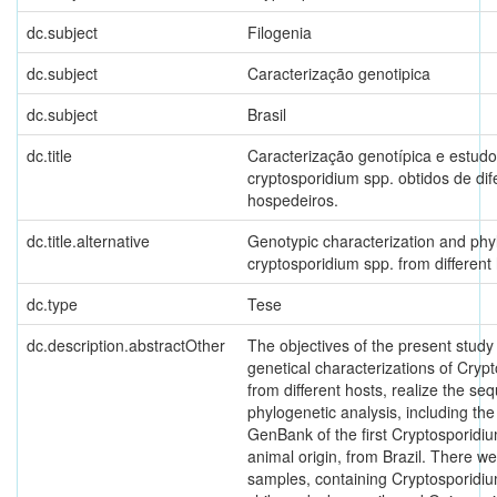
dc.subject
Filogenia
dc.subject
Caracterização genotipica
dc.subject
Brasil
dc.title
Caracterização genotípica e estudo 
cryptosporidium spp. obtidos de dif
hospedeiros.
dc.title.alternative
Genotypic characterization and phy
cryptosporidium spp. from different 
dc.type
Tese
dc.description.abstractOther
The objectives of the present study
genetical characterizations of Cryp
from different hosts, realize the se
phylogenetic analysis, including the
GenBank of the first Cryptosporidi
animal origin, from Brazil. There we
samples, containing Cryptosporidi