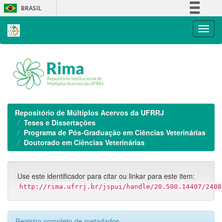
Skip
BRASIL
navigation
Simplifique!
Comunica BR
Participe
Acesso à informação
Legislação
Canais
Repositório de Múltiplos Acervos da UFRRJ
Teses e Dissertações
Programa de Pós-Graduação em Ciências Veterinárias
Doutorado em Ciências Veterinárias
Use este identificador para citar ou linkar para este item:
http://rima.ufrrj.br/jspui/handle/20.500.14407/2408
Registro completo de metadados