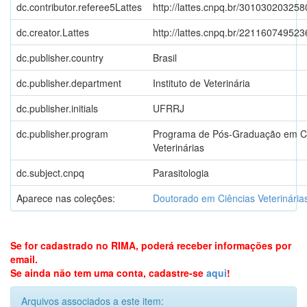
dc.contributor.referee5Lattes
http://lattes.cnpq.br/30103020325
dc.creator.Lattes
http://lattes.cnpq.br/22116074952
dc.publisher.country
Brasil
dc.publisher.department
Instituto de Veterinária
dc.publisher.initials
UFRRJ
dc.publisher.program
Programa de Pós-Graduação em C
Veterinárias
dc.subject.cnpq
Parasitologia
Aparece nas coleções:
Doutorado em Ciências Veterinária
Se for cadastrado no RIMA, poderá receber informações por
email.
Se ainda não tem uma conta, cadastre-se
aqui
!
Arquivos associados a este item: