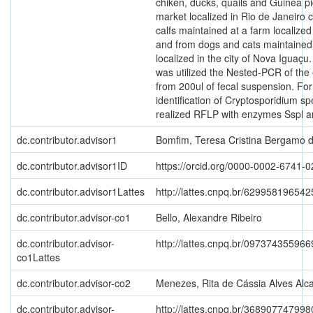
chiken, ducks, quails and Guinea pi
market localized in Rio de Janeiro ci
calfs maintained at a farm localized
and from dogs and cats maintained 
localized in the city of Nova Iguaçu.
was utilized the Nested-PCR of the
from 200ul of fecal suspension. For
identification of Cryptosporidium s
realized RFLP with enzymes Sspl a
dc.contributor.advisor1
Bomfim, Teresa Cristina Bergamo 
dc.contributor.advisor1ID
https://orcid.org/0000-0002-6741-
dc.contributor.advisor1Lattes
http://lattes.cnpq.br/62995819654
dc.contributor.advisor-co1
Bello, Alexandre Ribeiro
dc.contributor.advisor-
http://lattes.cnpq.br/09737435596
co1Lattes
dc.contributor.advisor-co2
Menezes, Rita de Cássia Alves Alc
dc.contributor.advisor-
http://lattes.cnpq.br/36890774799