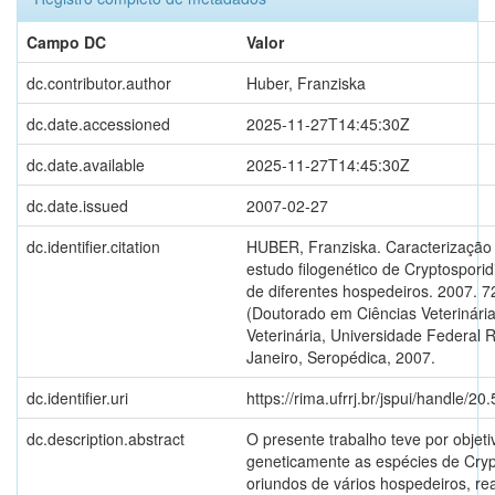
Campo DC
Valor
dc.contributor.author
Huber, Franziska
dc.date.accessioned
2025-11-27T14:45:30Z
dc.date.available
2025-11-27T14:45:30Z
dc.date.issued
2007-02-27
dc.identifier.citation
HUBER, Franziska. Caracterização 
estudo filogenético de Cryptospori
de diferentes hospedeiros. 2007. 72
(Doutorado em Ciências Veterinárias
Veterinária, Universidade Federal R
Janeiro, Seropédica, 2007.
dc.identifier.uri
https://rima.ufrrj.br/jspui/handle/
dc.description.abstract
O presente trabalho teve por objeti
geneticamente as espécies de Cry
oriundos de vários hospedeiros, rea