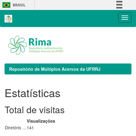
Skip
BRASIL
navigation
Simplifique!
Comunica BR
Participe
Acesso à informação
Legislação
Canais
Repositório de Múltiplos Acervos da UFRRJ
Estatísticas
Total de visitas
Visualizações
Diretório ...
141