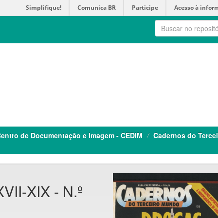
Simplifique!
Comunica BR
Participe
Acesso à infor
entro de Documentação e Imagem - CEDIM
Cadernos do Terce
VII-XIX - N.º