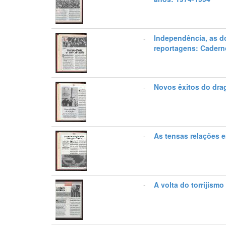
-
Independência, as d
reportagens: Cadern
-
Novos êxitos do dra
-
As tensas relações e
-
A volta do torrijismo