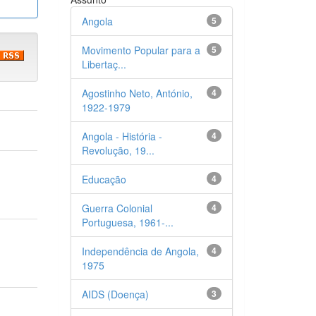
Angola
5
Movimento Popular para a
5
Libertaç...
Agostinho Neto, António,
4
1922-1979
Angola - História -
4
Revolução, 19...
Educação
4
Guerra Colonial
4
Portuguesa, 1961-...
Independência de Angola,
4
1975
AIDS (Doença)
3