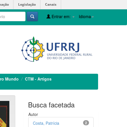
mação
Legislação
Canais
Entrar em:
Idioma
iro Mundo
CTM - Artigos
Busca facetada
Autor
Costa, Patrícia
2