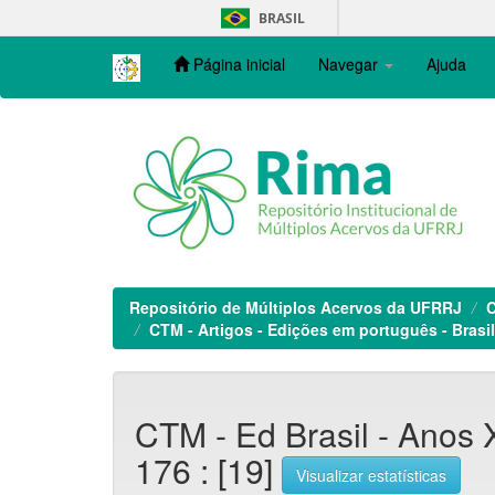
Skip
BRASIL
navigation
Página inicial
Navegar
Ajuda
Repositório de Múltiplos Acervos da UFRRJ
C
CTM - Artigos - Edições em português - Brasil
CTM - Ed Brasil - Anos X
176 : [19]
Visualizar estatísticas