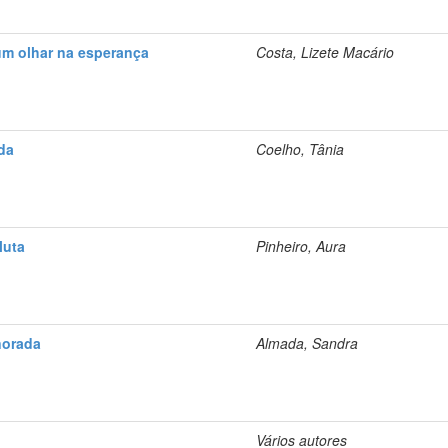
um olhar na esperança
Costa, Lizete Macário
da
Coelho, Tânia
luta
Pinheiro, Aura
norada
Almada, Sandra
Vários autores