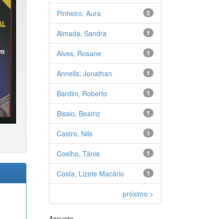
Pinheiro, Aura
2
Almada, Sandra
1
Alves, Rosane
1
Annells, Jonathan
1
Bardini, Roberto
1
Bissio, Beatriz
1
Castro, Nils
1
Coelho, Tânia
1
Costa, Lizete Macário
1
próximo >
Assunto