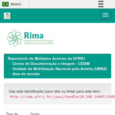
Skip
BRASIL
navigation
Simplifique!
Comunica BR
Participe
Acesso à informação
Legislação
Canais
Repositório de Múltiplos Acervos da UFRRJ
Centro de Documentação e Imagem - CEDIM
Unidade de Mobilização Nacional pela Anistia (UMNA)
Atas de reunião
Use este identificador para citar ou linkar para este item:
http://rima.ufrrj.br/jspui/handle/20.500.14407/2545
Tipo do
Outro