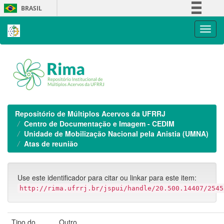
Skip
BRASIL
navigation
Simplifique!
Comunica BR
Participe
Acesso à informação
Legislação
Canais
Repositório de Múltiplos Acervos da UFRRJ
Centro de Documentação e Imagem - CEDIM
Unidade de Mobilização Nacional pela Anistia (UMNA)
Atas de reunião
Use este identificador para citar ou linkar para este item:
http://rima.ufrrj.br/jspui/handle/20.500.14407/2545
Tipo do
Outro