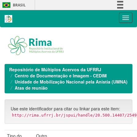
Skip
BRASIL
navigation
Simplifique!
Comunica BR
Participe
Acesso à informação
Legislação
Canais
Repositório de Múltiplos Acervos da UFRRJ
Centro de Documentação e Imagem - CEDIM
Unidade de Mobilização Nacional pela Anistia (UMNA)
Atas de reunião
Use este identificador para citar ou linkar para este item:
http://rima.ufrrj.br/jspui/handle/20.500.14407/2549
Tipo do
Outro