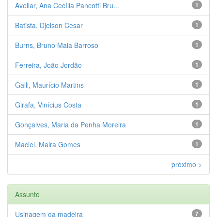
Avellar, Ana Cecília Pancotti Bru...
1
Batista, Djeison Cesar
1
Burns, Bruno Maia Barroso
1
Ferreira, João Jordão
1
Galli, Maurício Martins
1
Girafa, Vinícius Costa
1
Gonçalves, Maria da Penha Moreira
1
Maciel, Maira Gomes
1
próximo >
Assunto
Usinagem da madeira
7