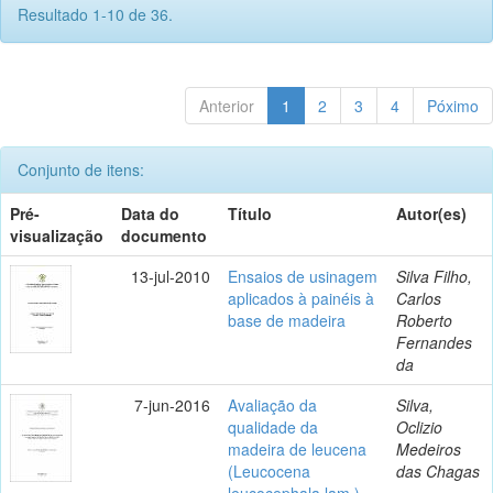
Resultado 1-10 de 36.
Anterior
1
2
3
4
Póximo
Conjunto de itens:
Pré-
Data do
Título
Autor(es)
visualização
documento
13-jul-2010
Ensaios de usinagem
Silva Filho,
aplicados à painéis à
Carlos
base de madeira
Roberto
Fernandes
da
7-jun-2016
Avaliação da
Silva,
qualidade da
Oclizio
madeira de leucena
Medeiros
(Leucocena
das Chagas
leucocephala lam.)