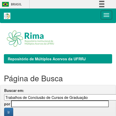
Skip
BRASIL
navigation
Simplifique!
Comunica BR
Participe
Acesso à informação
Legislação
Canais
Repositório de Múltiplos Acervos da UFRRJ
Página de Busca
Buscar em:
por