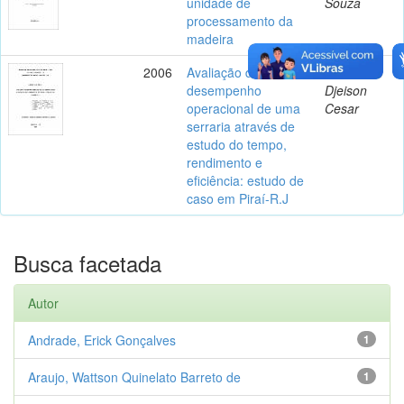
unidade de
Souza
processamento da
madeira
2006
Avaliação do
Batista,
desempenho
Djeison
operacional de uma
Cesar
serraria através de
estudo do tempo,
rendimento e
eficiência: estudo de
caso em Piraí-R.J
Busca facetada
Autor
Andrade, Erick Gonçalves
1
Araujo, Wattson Quinelato Barreto de
1