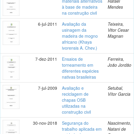
materiais alternativos
Rafael
à base de madeira
Mendes
na construção civil
6-jul-2011
Avaliação da
Teixeira,
usinagem da
Vitor Cesar
madeira de mogno
Magnan
africano (Khaya
ivorensis A. Chev.)
7-dez-2011
Ensaios de
Ferreira,
torneamento em
João Jordão
diferentes espécies
nativas brasileiras
7-jul-2009
Avaliação e
Setubal,
reciclagem de
Vítor Garcia
chapas OSB
utilizadas na
construção civil
30-nov-2018
Segurança do
Nascimento,
trabalho aplicada em
Natani de