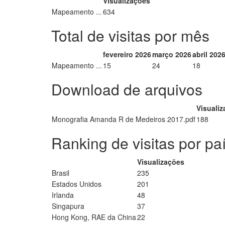
Visualizações
Mapeamento ...
634
Total de visitas por mês
fevereiro 2026
março 2026
abril 202
Mapeamento ...
15
24
18
Download de arquivos
Visuali
Monografia Amanda R de Medeiros 2017.pdf
188
Ranking de visitas por pa
Visualizações
Brasil
235
Estados Unidos
201
Irlanda
48
Singapura
37
Hong Kong, RAE da China
22