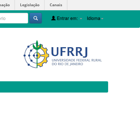
mação
Legislação
Canais
Entrar em:
Idioma