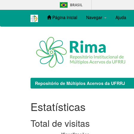
Skip
BRASIL
navigation
Página inicial
Navegar
Ajuda
Repositório de Múltiplos Acervos da UFRRJ
Estatísticas
Total de visitas