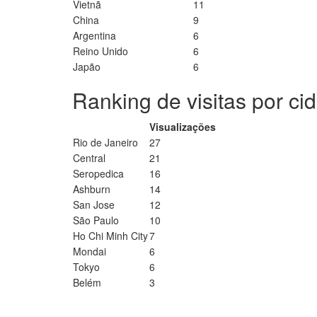
Vietnã
11
China
9
Argentina
6
Reino Unido
6
Japão
6
Ranking de visitas por ci
Visualizações
Rio de Janeiro
27
Central
21
Seropedica
16
Ashburn
14
San Jose
12
São Paulo
10
Ho Chi Minh City
7
Mondai
6
Tokyo
6
Belém
3