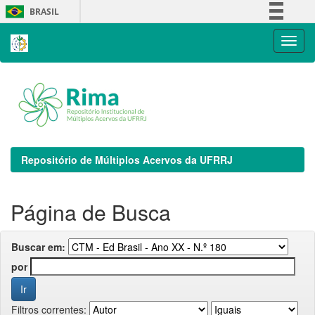
Skip
BRASIL
navigation
Simplifique!
Comunica BR
Participe
Acesso à informação
Legislação
Canais
Repositório de Múltiplos Acervos da UFRRJ
Página de Busca
Buscar em:
por
Filtros correntes: