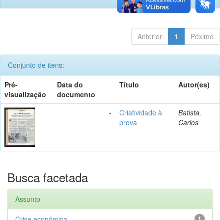
Anterior
1
Póximo
Conjunto de itens:
Pré-
Data do
Título
Autor(es)
visualização
documento
-
Criatividade à
Batista,
prova
Carlos
Busca facetada
Assunto
Crise econômica
1