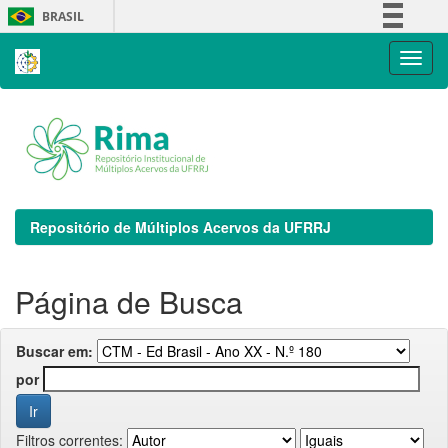
Skip
BRASIL
navigation
Simplifique!
Comunica BR
Participe
Acesso à informação
Legislação
Canais
Repositório de Múltiplos Acervos da UFRRJ
Página de Busca
Buscar em:
por
Filtros correntes: