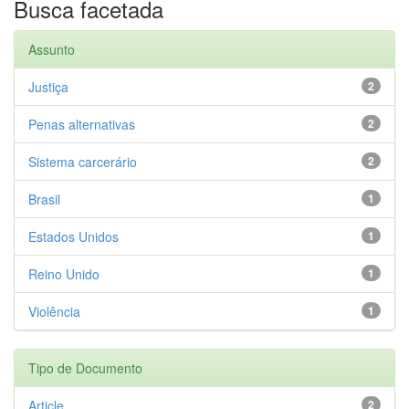
Busca facetada
Assunto
Justiça
2
Penas alternativas
2
Sistema carcerário
2
Brasil
1
Estados Unidos
1
Reino Unido
1
Violência
1
Tipo de Documento
Article
2