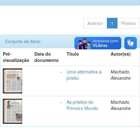
Anterior
1
Póximo
Conjunto de itens:
Pré-
Data do
Título
Autor(es)
visualização
documento
-
Uma alternativa à
Machado,
prisão
Alexandre
-
As prisões do
Machado,
Primeiro Mundo
Alexandre