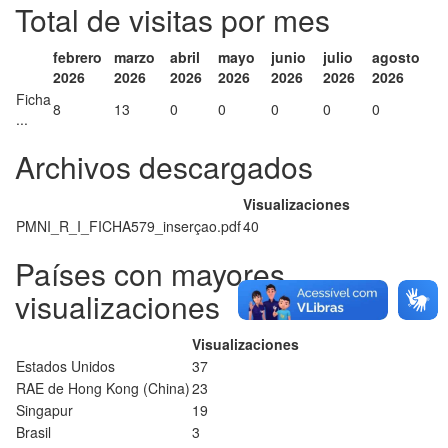
Total de visitas por mes
febrero
marzo
abril
mayo
junio
julio
agosto
2026
2026
2026
2026
2026
2026
2026
Ficha
8
13
0
0
0
0
0
...
Archivos descargados
Visualizaciones
PMNI_R_I_FICHA579_inserçao.pdf
40
Países con mayores
visualizaciones
Visualizaciones
Estados Unidos
37
RAE de Hong Kong (China)
23
Singapur
19
Brasil
3