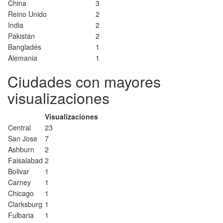
China
3
Reino Unido
2
India
2
Pakistán
2
Bangladés
1
Alemania
1
Ciudades con mayores
visualizaciones
Visualizaciones
Central
23
San Jose
7
Ashburn
2
Faisalabad
2
Bolivar
1
Carney
1
Chicago
1
Clarksburg
1
Fulbaria
1