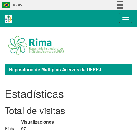
Skip
BRASIL
navigation
Simplifique!
Comunica BR
Participe
Acesso à informação
Legislação
Canais
Repositório de Múltiplos Acervos da UFRRJ
Estadísticas
Total de visitas
Visualizaciones
Ficha ...
97