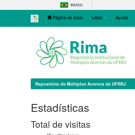
Skip
BRASIL
navigation
Página de inicio
Listar
Ayuda
Repositório de Múltiplos Acervos da UFRRJ
Estadísticas
Total de visitas