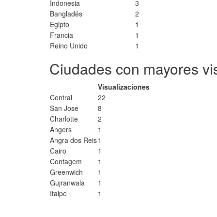
Indonesia
3
Bangladés
2
Egipto
1
Francia
1
Reino Unido
1
Ciudades con mayores vi
Visualizaciones
Central
22
San Jose
8
Charlotte
2
Angers
1
Angra dos Reis
1
Cairo
1
Contagem
1
Greenwich
1
Gujranwala
1
Itaipe
1