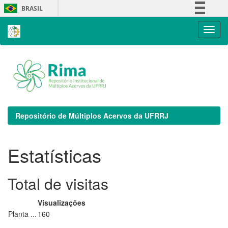
Skip
BRASIL
navigation
Simplifique!
Comunica BR
Participe
Acesso à informação
Legislação
Canais
Repositório de Múltiplos Acervos da UFRRJ
Estatísticas
Total de visitas
Visualizações
Planta ...
160