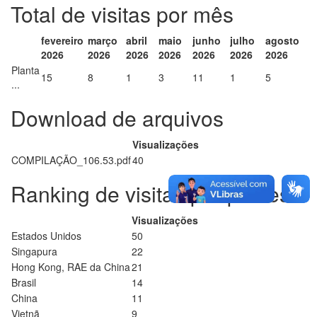
Total de visitas por mês
fevereiro
março
abril
maio
junho
julho
agosto
2026
2026
2026
2026
2026
2026
2026
Planta
15
8
1
3
11
1
5
...
Download de arquivos
Visualizações
COMPILAÇÃO_106.53.pdf
40
Ranking de visitas por países
Visualizações
Estados Unidos
50
Singapura
22
Hong Kong, RAE da China
21
Brasil
14
China
11
Vietnã
9