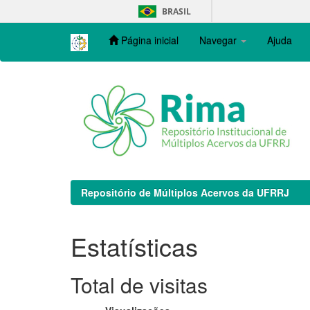
Skip
BRASIL
navigation
Página inicial
Navegar
Ajuda
Repositório de Múltiplos Acervos da UFRRJ
Estatísticas
Total de visitas