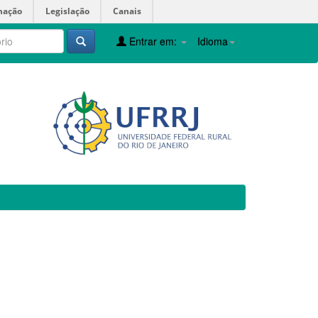
mação
Legislação
Canais
Entrar em:
Idioma