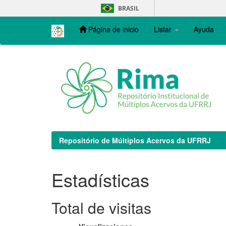
Skip
BRASIL
navigation
Página de inicio
Listar
Ayuda
Repositório de Múltiplos Acervos da UFRRJ
Estadísticas
Total de visitas