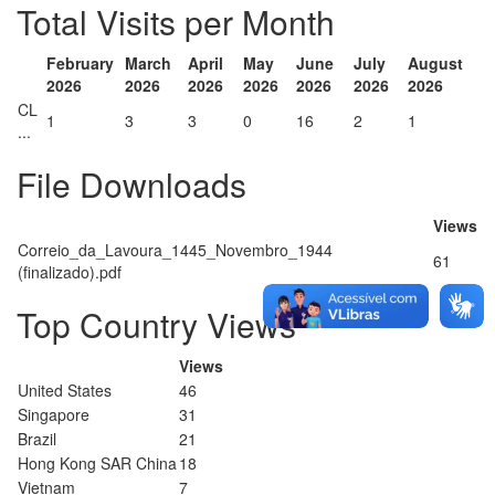
Total Visits per Month
February
March
April
May
June
July
August
2026
2026
2026
2026
2026
2026
2026
CL
1
3
3
0
16
2
1
...
File Downloads
Views
Correio_da_Lavoura_1445_Novembro_1944
61
(finalizado).pdf
Top Country Views
Views
United States
46
Singapore
31
Brazil
21
Hong Kong SAR China
18
Vietnam
7