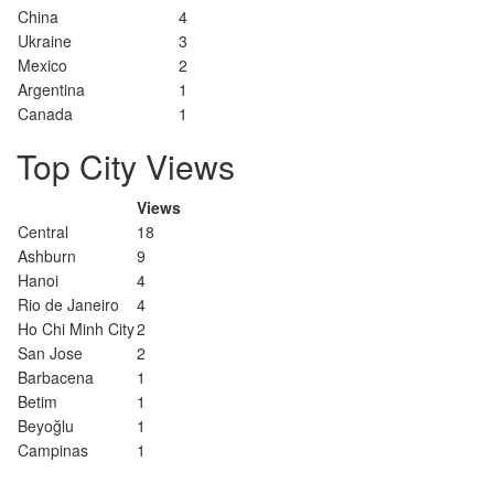
China
4
Ukraine
3
Mexico
2
Argentina
1
Canada
1
Top City Views
Views
Central
18
Ashburn
9
Hanoi
4
Rio de Janeiro
4
Ho Chi Minh City
2
San Jose
2
Barbacena
1
Betim
1
Beyoğlu
1
Campinas
1