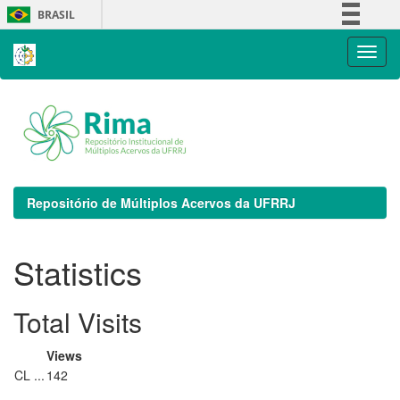
Skip
BRASIL
navigation
Simplifique!
Comunica BR
Participe
Acesso à informação
Legislação
Canais
Repositório de Múltiplos Acervos da UFRRJ
Statistics
Total Visits
Views
CL ...
142