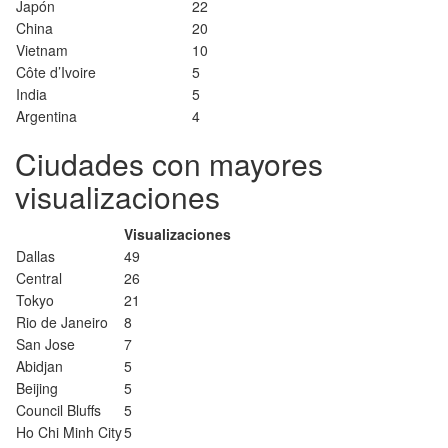
Japón
22
China
20
Vietnam
10
Côte d’Ivoire
5
India
5
Argentina
4
Ciudades con mayores
visualizaciones
Visualizaciones
Dallas
49
Central
26
Tokyo
21
Rio de Janeiro
8
San Jose
7
Abidjan
5
Beijing
5
Council Bluffs
5
Ho Chi Minh City
5