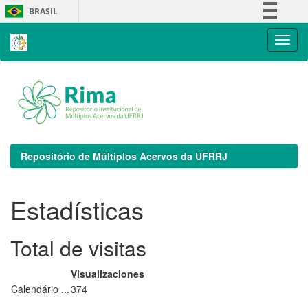
Skip
BRASIL
navigation
Simplifique!
Comunica BR
Participe
Acesso à informação
Legislação
Canais
Repositório de Múltiplos Acervos da UFRRJ
Estadísticas
Total de visitas
Visualizaciones
Calendário ...
374