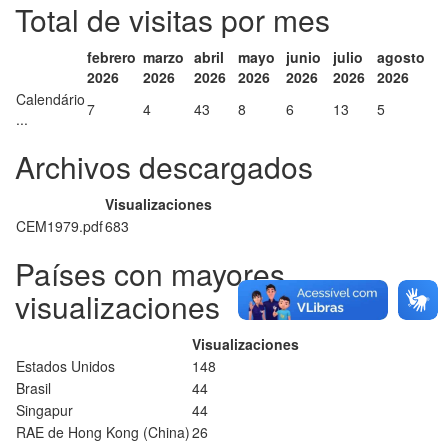
Total de visitas por mes
febrero
marzo
abril
mayo
junio
julio
agosto
2026
2026
2026
2026
2026
2026
2026
Calendário
7
4
43
8
6
13
5
...
Archivos descargados
Visualizaciones
CEM1979.pdf
683
Países con mayores
visualizaciones
Visualizaciones
Estados Unidos
148
Brasil
44
Singapur
44
RAE de Hong Kong (China)
26