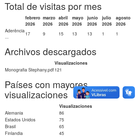
Total de visitas por mes
febrero
marzo
abril
mayo
junio
julio
agosto
2026
2026
2026
2026
2026
2026
2026
Aderência
17
9
15
13
13
1
1
...
Archivos descargados
Visualizaciones
Monografia Stephany.pdf
121
Países con mayores
visualizaciones
Visualizaciones
Alemania
86
Estados Unidos
75
Brasil
65
Finlandia
45