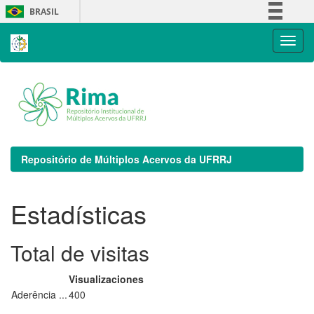
Skip
BRASIL
navigation
Simplifique!
Comunica BR
Participe
Acesso à informação
Legislação
Canais
Repositório de Múltiplos Acervos da UFRRJ
Estadísticas
Total de visitas
Visualizaciones
Aderência ...
400