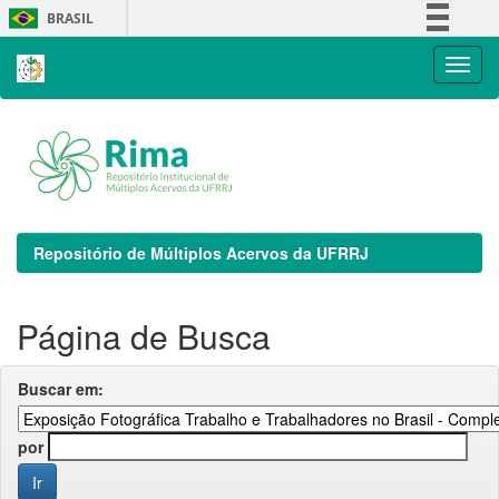
Skip
BRASIL
navigation
Simplifique!
Comunica BR
Participe
Acesso à informação
Legislação
Canais
Repositório de Múltiplos Acervos da UFRRJ
Página de Busca
Buscar em:
por