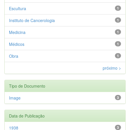
Escultura
1
Instituto de Cancerologia
1
Medicina
1
Médicos
1
Obra
1
próximo >
Tipo de Documento
Image
3
Data de Publicação
1938
3