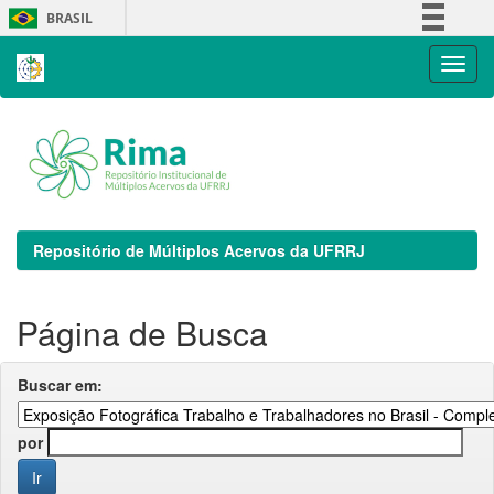
Skip
BRASIL
navigation
Simplifique!
Comunica BR
Participe
Acesso à informação
Legislação
Canais
Repositório de Múltiplos Acervos da UFRRJ
Página de Busca
Buscar em:
por