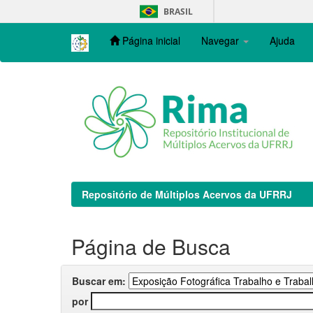
Skip
BRASIL
navigation
Página inicial
Navegar
Ajuda
Repositório de Múltiplos Acervos da UFRRJ
Página de Busca
Buscar em:
por