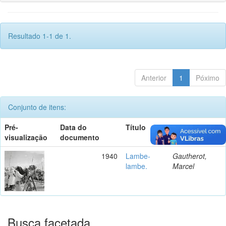
Resultado 1-1 de 1.
Anterior
1
Póximo
Conjunto de itens:
Pré-
Data do
Título
Autor(es)
visualização
documento
1940
Lambe-
Gautherot,
lambe.
Marcel
Busca facetada