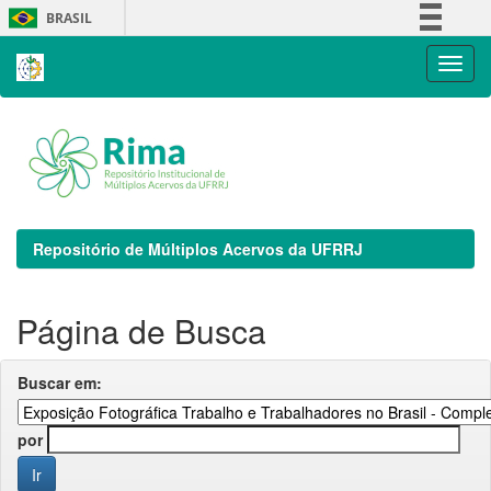
Skip
BRASIL
navigation
Simplifique!
Comunica BR
Participe
Acesso à informação
Legislação
Canais
Repositório de Múltiplos Acervos da UFRRJ
Página de Busca
Buscar em:
por