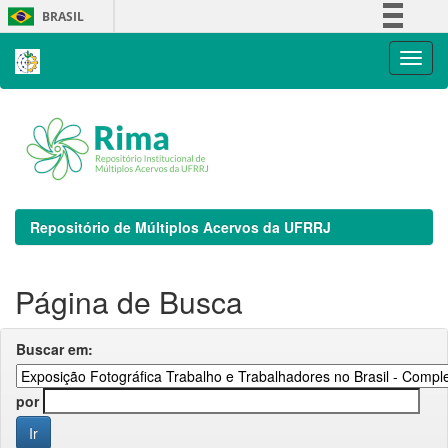
Skip
BRASIL
navigation
Simplifique!
Comunica BR
Participe
Acesso à informação
Legislação
Canais
Repositório de Múltiplos Acervos da UFRRJ
Página de Busca
Buscar em:
por