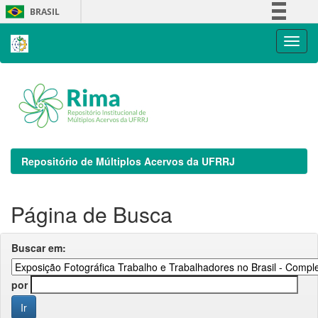
Skip
BRASIL
navigation
Simplifique!
Comunica BR
Participe
Acesso à informação
Legislação
Canais
Repositório de Múltiplos Acervos da UFRRJ
Página de Busca
Buscar em:
por