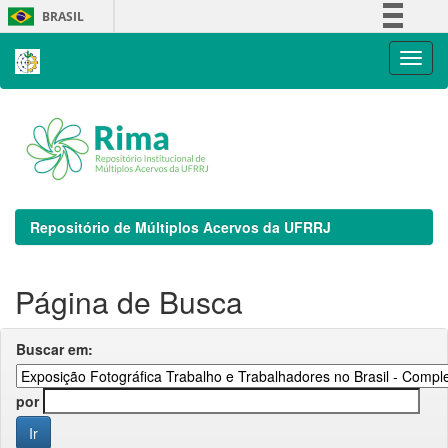
Skip
BRASIL
navigation
Simplifique!
Comunica BR
Participe
Acesso à informação
Legislação
Canais
Repositório de Múltiplos Acervos da UFRRJ
Página de Busca
Buscar em:
por