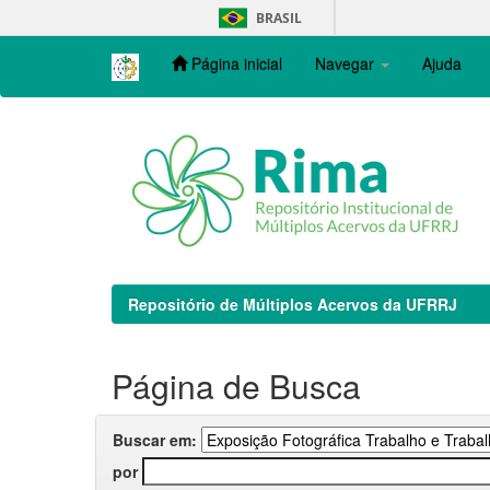
Skip
BRASIL
navigation
Página inicial
Navegar
Ajuda
Repositório de Múltiplos Acervos da UFRRJ
Página de Busca
Buscar em:
por