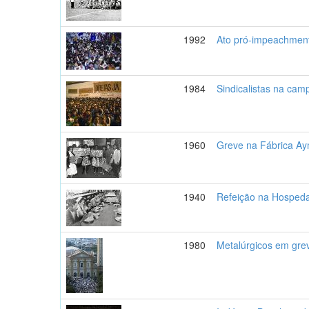
1992
Ato pró-impeachment
1984
Sindicalistas na cam
1960
Greve na Fábrica Ay
1940
Refeição na Hospeda
1980
Metalúrgicos em grev