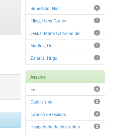
Benedicto, Nair
1
Flieg, Hans Gunter
1
Jesus, Mario Carvalho de
1
Martins, Delfi
1
Zanella, Hugo
1
Assunto
Fé
3
Catolicismo
2
Fábrica de tecidos
2
Hospedaria de imigrantes
2