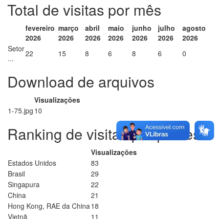
Total de visitas por mês
fevereiro
março
abril
maio
junho
julho
agosto
2026
2026
2026
2026
2026
2026
2026
Setor
22
15
8
6
8
6
0
...
Download de arquivos
Visualizações
1-75.jpg
10
Ranking de visitas por países
Visualizações
Estados Unidos
83
Brasil
29
Singapura
22
China
21
Hong Kong, RAE da China
18
Vietnã
11