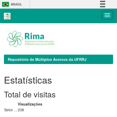
Skip
BRASIL
navigation
Simplifique!
Comunica BR
Participe
Acesso à informação
Legislação
Canais
Repositório de Múltiplos Acervos da UFRRJ
Estatísticas
Total de visitas
Visualizações
Setor ...
238