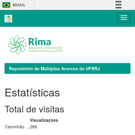
Skip
BRASIL
navigation
Simplifique!
Comunica BR
Participe
Acesso à informação
Legislação
Canais
Repositório de Múltiplos Acervos da UFRRJ
Estatísticas
Total de visitas
Visualizações
Caminhão ...
288