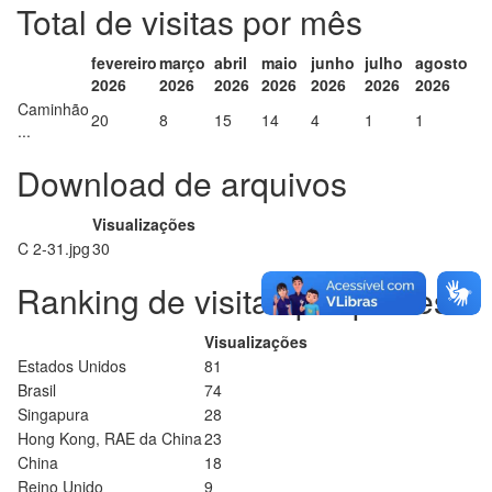
Total de visitas por mês
fevereiro
março
abril
maio
junho
julho
agosto
2026
2026
2026
2026
2026
2026
2026
Caminhão
20
8
15
14
4
1
1
...
Download de arquivos
Visualizações
C 2-31.jpg
30
Ranking de visitas por países
Visualizações
Estados Unidos
81
Brasil
74
Singapura
28
Hong Kong, RAE da China
23
China
18
Reino Unido
9