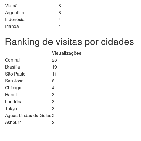
Vietnã
8
Argentina
6
Indonésia
4
Irlanda
4
Ranking de visitas por cidades
Visualizações
Central
23
Brasília
19
São Paulo
11
San Jose
8
Chicago
4
Hanoi
3
Londrina
3
Tokyo
3
Aguas Lindas de Goias
2
Ashburn
2