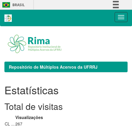
Skip
BRASIL
navigation
Simplifique!
Comunica BR
Participe
Acesso à informação
Legislação
Canais
Repositório de Múltiplos Acervos da UFRRJ
Estatísticas
Total de visitas
Visualizações
CL ...
267