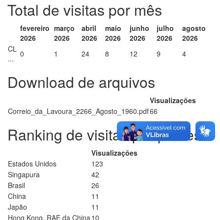
Total de visitas por mês
fevereiro
março
abril
maio
junho
julho
agosto
2026
2026
2026
2026
2026
2026
2026
CL
0
1
24
8
12
9
4
...
Download de arquivos
Visualizações
Correio_da_Lavoura_2266_Agosto_1960.pdf
66
Ranking de visitas por países
Visualizações
Estados Unidos
123
Singapura
42
Brasil
26
China
11
Japão
11
Hong Kong, RAE da China
10