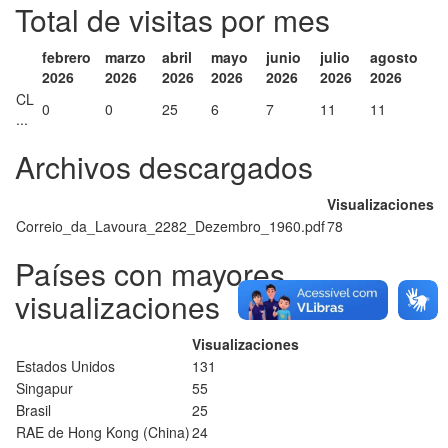
Total de visitas por mes
febrero
marzo
abril
mayo
junio
julio
agosto
2026
2026
2026
2026
2026
2026
2026
CL
0
0
25
6
7
11
11
...
Archivos descargados
Visualizaciones
Correio_da_Lavoura_2282_Dezembro_1960.pdf
78
Países con mayores
visualizaciones
Visualizaciones
Estados Unidos
131
Singapur
55
Brasil
25
RAE de Hong Kong (China)
24