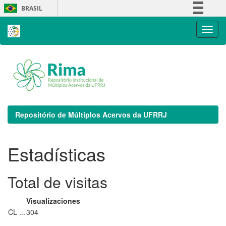
Skip
BRASIL
navigation
Simplifique!
Comunica BR
Participe
Acesso à informação
Legislação
Canais
Repositório de Múltiplos Acervos da UFRRJ
Estadísticas
Total de visitas
Visualizaciones
CL ...
304