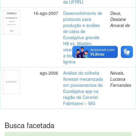
da UFRRJ
16-ago-2007
Desenvolvimento de
Deus,
protocolo para
Desiane
produção e análise
Amaral de
de calos de
Eucalyptus grandis
Hill ex. Maiden,
visando estudo sobre
a biossíntese da
lignina
ago-2006
Análise da colheita
Novais,
florestal mecanizada
Luciana
em povoamentos de
Fernandes
Eucalyptus spp na
região de Coronel
Fabriciano – MG
Busca facetada