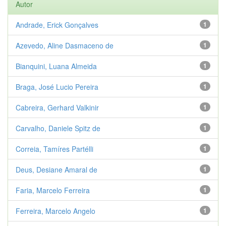
Autor
Andrade, Erick Gonçalves
1
Azevedo, Aline Dasmaceno de
1
Bianquini, Luana Almeida
1
Braga, José Lucio Pereira
1
Cabreira, Gerhard Valkinir
1
Carvalho, Daniele Spitz de
1
Correia, Tamíres Partélli
1
Deus, Desiane Amaral de
1
Faria, Marcelo Ferreira
1
Ferreira, Marcelo Angelo
1