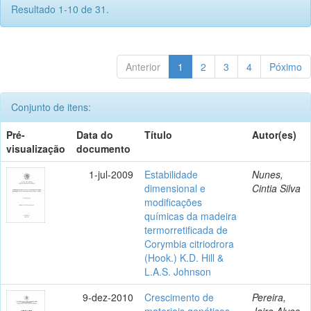
Resultado 1-10 de 31.
Anterior
1
2
3
4
Póximo
Conjunto de itens:
Pré-
Data do
Título
Autor(es)
visualização
documento
1-jul-2009
Estabilidade
Nunes,
dimensional e
Cintia Silva
modificações
químicas da madeira
termorretificada de
Corymbia citriodrora
(Hook.) K.D. Hill &
L.A.S. Johnson
9-dez-2010
Crescimento de
Pereira,
materiais genéticos
Jairo Alves