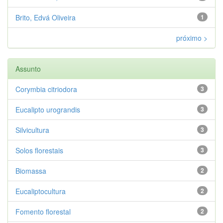
Brito, Edvá Oliveira
1
próximo >
Assunto
Corymbia citriodora
3
Eucalipto urograndis
3
Silvicultura
3
Solos florestais
3
Biomassa
2
Eucaliptocultura
2
Fomento florestal
2