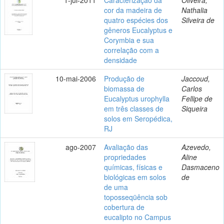
cor da madeira de
Nathalia
quatro espécies dos
Silveira de
gêneros Eucalyptus e
Corymbia e sua
correlação com a
densidade
10-mai-2006
Produção de
Jaccoud,
biomassa de
Carlos
Eucalyptus urophylla
Fellipe de
em três classes de
Siqueira
solos em Seropédica,
RJ
ago-2007
Avaliação das
Azevedo,
propriedades
Aline
químicas, físicas e
Dasmaceno
biológicas em solos
de
de uma
toposseqüência sob
cobertura de
eucalipto no Campus