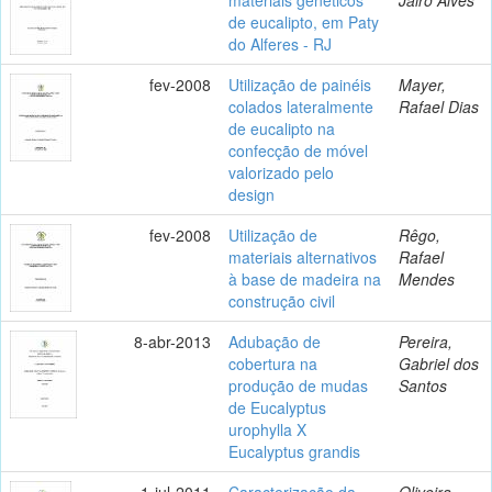
de eucalipto, em Paty
do Alferes - RJ
fev-2008
Utilização de painéis
Mayer,
colados lateralmente
Rafael Dias
de eucalipto na
confecção de móvel
valorizado pelo
design
fev-2008
Utilização de
Rêgo,
materiais alternativos
Rafael
à base de madeira na
Mendes
construção civil
8-abr-2013
Adubação de
Pereira,
cobertura na
Gabriel dos
produção de mudas
Santos
de Eucalyptus
urophylla X
Eucalyptus grandis
1-jul-2011
Caracterização da
Oliveira,