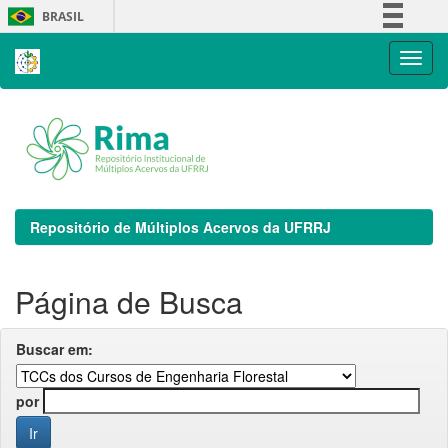
Skip
BRASIL
navigation
Simplifique!
Comunica BR
Participe
Acesso à informação
Legislação
Canais
Repositório de Múltiplos Acervos da UFRRJ
Página de Busca
Buscar em:
por