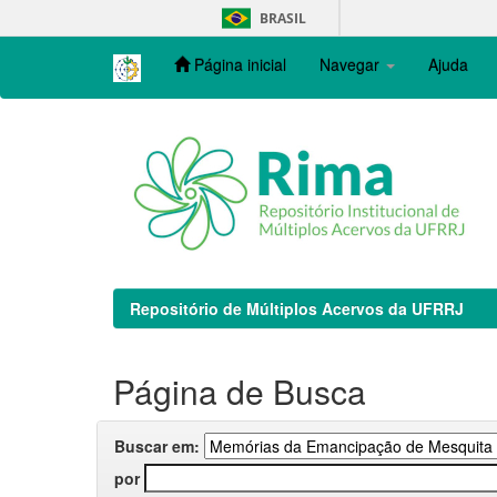
Skip
BRASIL
navigation
Página inicial
Navegar
Ajuda
Repositório de Múltiplos Acervos da UFRRJ
Página de Busca
Buscar em:
por