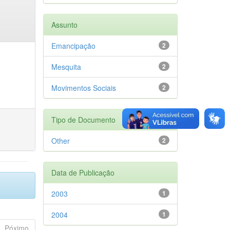
Assunto
Emancipação
2
Mesquita
2
Movimentos Sociais
2
Tipo de Documento
Other
2
Data de Publicação
2003
1
2004
1
Póximo