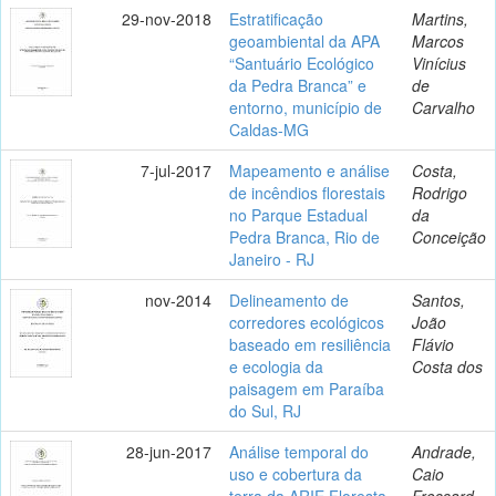
29-nov-2018
Estratificação
Martins,
geoambiental da APA
Marcos
“Santuário Ecológico
Vinícius
da Pedra Branca” e
de
entorno, município de
Carvalho
Caldas-MG
7-jul-2017
Mapeamento e análise
Costa,
de incêndios florestais
Rodrigo
no Parque Estadual
da
Pedra Branca, Rio de
Conceição
Janeiro - RJ
nov-2014
Delineamento de
Santos,
corredores ecológicos
João
baseado em resiliência
Flávio
e ecologia da
Costa dos
paisagem em Paraíba
do Sul, RJ
28-jun-2017
Análise temporal do
Andrade,
uso e cobertura da
Caio
terra da ARIE Floresta
Frossard