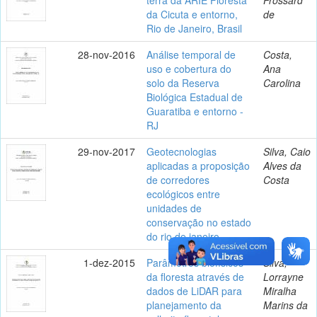
da Cicuta e entorno,
de
Rio de Janeiro, Brasil
28-nov-2016
Análise temporal de
Costa,
uso e cobertura do
Ana
solo da Reserva
Carolina
Biológica Estadual de
Guaratiba e entorno -
RJ
29-nov-2017
Geotecnologias
Silva, Caio
aplicadas a proposição
Alves da
de corredores
Costa
ecológicos entre
unidades de
conservação no estado
do rio de janeiro
1-dez-2015
Parâmetros biofísicos
Silva,
da floresta através de
Lorrayne
dados de LiDAR para
Miralha
planejamento da
Marins da