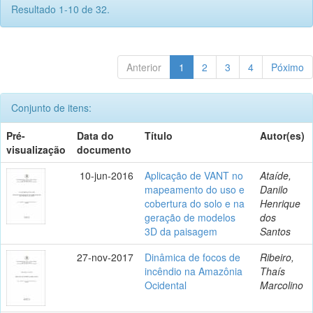
Resultado 1-10 de 32.
Anterior
1
2
3
4
Póximo
Conjunto de itens:
Pré-
Data do
Título
Autor(es)
visualização
documento
10-jun-2016
Aplicação de VANT no
Ataíde,
mapeamento do uso e
Danilo
cobertura do solo e na
Henrique
geração de modelos
dos
3D da paisagem
Santos
27-nov-2017
Dinâmica de focos de
Ribeiro,
incêndio na Amazônia
Thaís
Ocidental
Marcolino