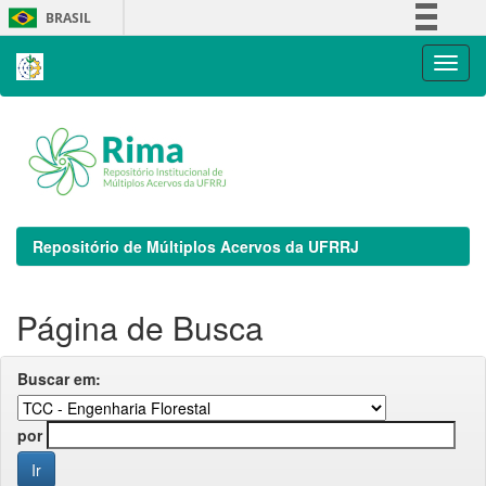
Skip
BRASIL
navigation
Simplifique!
Comunica BR
Participe
Acesso à informação
Legislação
Canais
Repositório de Múltiplos Acervos da UFRRJ
Página de Busca
Buscar em:
por