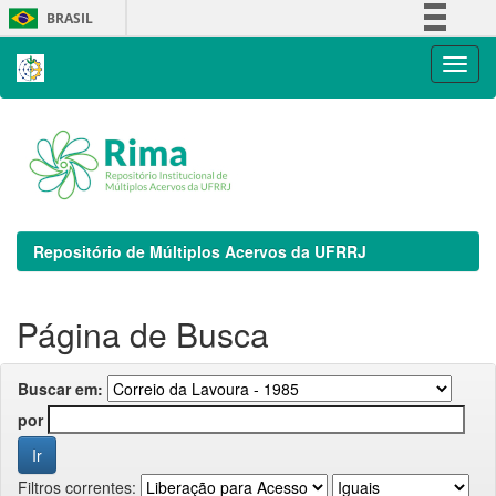
Skip
BRASIL
navigation
Simplifique!
Comunica BR
Participe
Acesso à informação
Legislação
Canais
Repositório de Múltiplos Acervos da UFRRJ
Página de Busca
Buscar em:
por
Filtros correntes: