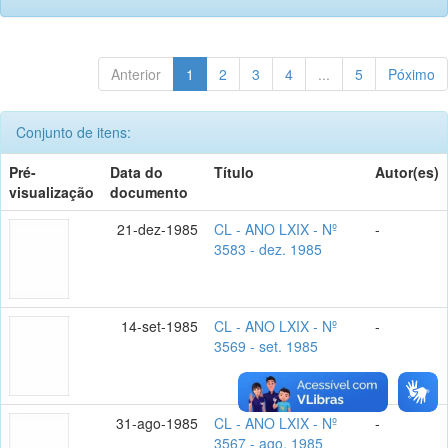
Anterior
1
2
3
4
...
5
Póximo
Conjunto de itens:
Pré-
Data do
Título
Autor(es)
visualização
documento
21-dez-1985
CL - ANO LXIX - Nº
-
3583 - dez. 1985
14-set-1985
CL - ANO LXIX - Nº
-
3569 - set. 1985
31-ago-1985
CL - ANO LXIX - Nº
-
3567 - ago. 1985