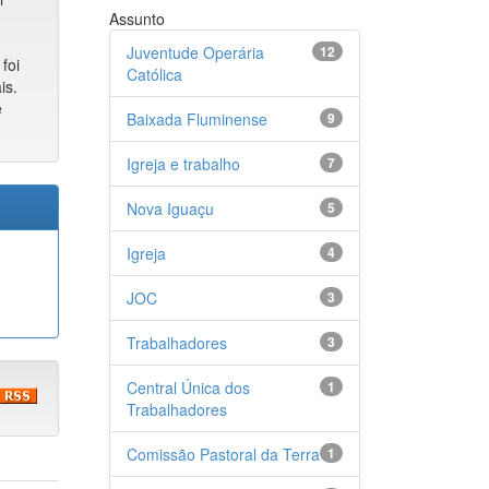
Assunto
Juventude Operária
12
foi
Católica
is.
e
Baixada Fluminense
9
Igreja e trabalho
7
Nova Iguaçu
5
Igreja
4
JOC
3
Trabalhadores
3
Central Única dos
1
Trabalhadores
Comissão Pastoral da Terra
1