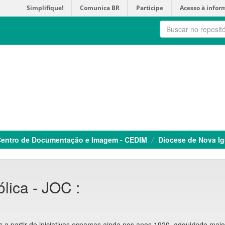
Simplifique!
Comunica BR
Participe
Acesso à infor
entro de Documentação e Imagem - CEDIM
Diocese de Nova I
lica - JOC :
 a partir de iniciativas esparsas ainda nos anos 1920, adquirindo maio