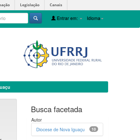
mação
Legislação
Canais
Entrar em:
Idioma
guaçu
Busca facetada
Autor
Diocese de Nova Iguaçu
10
r