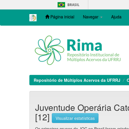
Skip
BRASIL
navigation
Página inicial
Navegar
Ajuda
Repositório de Múltiplos Acervos da UFRRJ
C
Juventude Operária Cató
[12]
Visualizar estatísticas
Os primeiros grupos da JOC no Brasil foram criados