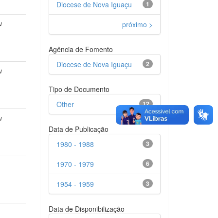
Diocese de Nova Iguaçu
1
u
próximo >
Agência de Fomento
Diocese de Nova Iguaçu
2
u
Tipo de Documento
Other
12
u
Data de Publicação
1980 - 1988
3
1970 - 1979
6
1954 - 1959
3
Data de Disponibilização