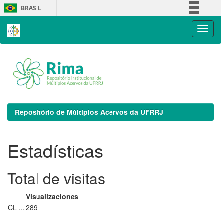
Skip
BRASIL
navigation
Simplifique!
Comunica BR
Participe
Acesso à informação
Legislação
Canais
Repositório de Múltiplos Acervos da UFRRJ
Estadísticas
Total de visitas
Visualizaciones
CL ...
289