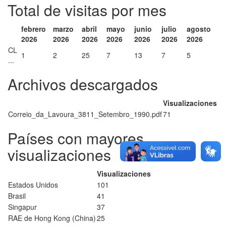
Total de visitas por mes
febrero
marzo
abril
mayo
junio
julio
agosto
2026
2026
2026
2026
2026
2026
2026
CL
1
2
25
7
13
7
5
...
Archivos descargados
Visualizaciones
Correio_da_Lavoura_3811_Setembro_1990.pdf
71
Países con mayores
visualizaciones
Visualizaciones
Estados Unidos
101
Brasil
41
Singapur
37
RAE de Hong Kong (China)
25